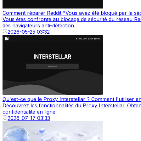
Comment réparer Reddit "Vous avez été bloqué par la séc
Vous êtes confronté au blocage de sécurité du réseau Redd
des navigateurs anti-détection.
2026-05-25 03:32
Qu'est-ce que le Proxy Interstellar ? Comment l'utiliser e
Découvrez les fonctionnalités du Proxy Interstellar. Obt
confidentialité en ligne.
2026-07-17 03:33