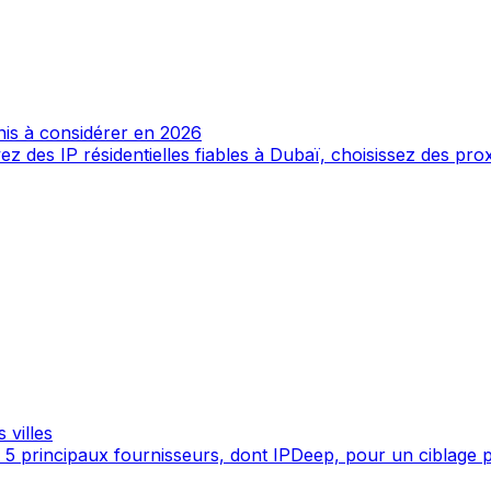
nis à considérer en 2026
des IP résidentielles fiables à Dubaï, choisissez des proxi
 villes
: 5 principaux fournisseurs, dont IPDeep, pour un ciblage p