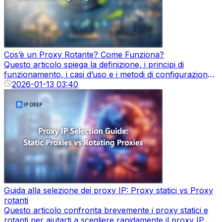
Cos’è un Proxy Rotante? Come Funziona?
Questo articolo spiega la definizione, i principi di
funzionamento, i casi d’uso e i metodi di configurazione
dei proxy rotanti, aiutando gli utenti a capire come la
2026-01-13 03:40
rotazione dinamica degli IP permetta un accesso stabile,
sicuro e ad alta frequenza.
Guida alla selezione dei proxy IP: Proxy statici vs Proxy
rotanti
Questo articolo confronta brevemente i proxy statici e
rotanti per aiutarti a scegliere rapidamente il proxy IP