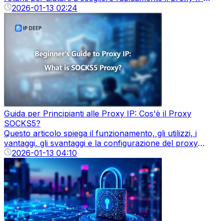
giusto per la sicurezza degli account o le esigenze di
2026-01-13 02:24
scraping dei dati.
Guida per Principianti alle Proxy IP: Cos'è il Proxy
SOCKS5?
Questo articolo spiega il funzionamento, gli utilizzi, i
vantaggi, gli svantaggi e la configurazione del proxy
SOCKS5, aiutando gli utenti a migliorare anonimato,
2026-01-13 04:10
sicurezza e prestazioni di rete.