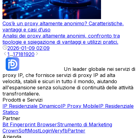
Cos’è un proxy altamente anonimo? Caratteristiche,
vantaggi e casi d’uso
Analisi dei proxy altamente anonimi, confronto tra
tipologie e spiegazione di vantaggi e utilizzi pratici.
2026-01-09 02:09
1
...
17
18
19
20
Un leader globale nei servizi di
proxy IP, che fornisce servizi di proxy IP ad alta
velocità, stabili e sicuri in tutto il mondo, aiutando
all'espansione senza soluzione di continuità delle attività
transfrontaliere.
Prodotti e Servizi
IP Residenziale Dinamico
IP Proxy Mobile
IP Residenziale
Statico
Partner
Bit Fingerprint Browser
Strumento di Marketing
CrownSoft
MostLogin
Veryfb
Partner
Azienda