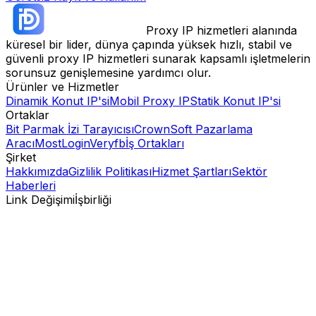
Proxy IP hizmetleri alanında
küresel bir lider, dünya çapında yüksek hızlı, stabil ve
güvenli proxy IP hizmetleri sunarak kapsamlı işletmelerin
sorunsuz genişlemesine yardımcı olur.
Ürünler ve Hizmetler
Dinamik Konut IP'si
Mobil Proxy IP
Statik Konut IP'si
Ortaklar
Bit Parmak İzi Tarayıcısı
CrownSoft Pazarlama
Aracı
MostLogin
Veryfb
İş Ortakları
Şirket
Hakkımızda
Gizlilik Politikası
Hizmet Şartları
Sektör
Haberleri
Link Değişimi
İşbirliği