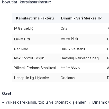
boyutları karşılaştırılmıştır:
Karşılaştırma Faktörü
Dinamik Veri Merkezi IP
IP Gerçekliği
Orta
⭐⭐⭐⭐ Hızlı
Erişim Hızı
O
Gecikme
Düşük ve stabil
E
Risk Kontrol Tespiti
Davranış kalıplarına bağlı
G
⭐⭐⭐⭐ Güçlü
Yüksek Frekans Stabilitesi
A
Hesap ile ilgili işlemler
Ortalama
D
Özet:
• Yüksek frekanslı, toplu ve otomatik işlemler → Dinamik ve