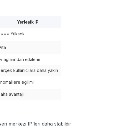
Yerleşik IP
⭐⭐⭐⭐ Yüksek
rta
v ağlarından etkilenir
erçek kullanıcılara daha yakın
nomalilere eğilimli
aha avantajlı
ri merkezi IP’leri daha stabildir