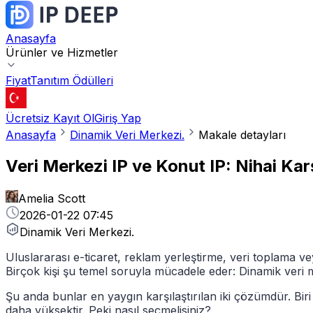
Anasayfa
Ürünler ve Hizmetler
Fiyat
Tanıtım Ödülleri
Ücretsiz Kayıt Ol
Giriş Yap
Anasayfa
Dinamik Veri Merkezi.
Makale detayları
Veri Merkezi IP ve Konut IP: Nihai Ka
Amelia Scott
2026-01-22 07:45
Dinamik Veri Merkezi.
Uluslararası e-ticaret, reklam yerleştirme, veri toplama veya
Birçok kişi şu temel soruyla mücadele eder: Dinamik veri m
Şu anda bunlar en yaygın karşılaştırılan iki çözümdür. Bir
daha yüksektir. Peki nasıl seçmelisiniz?