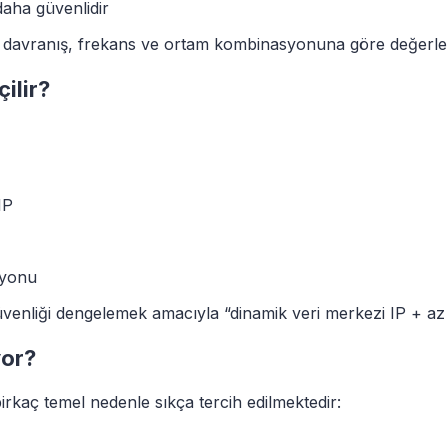
daha güvenlidir
 davranış, frekans ve ortam kombinasyonuna göre değerle
çilir?
IP
syonu
güvenliği dengelemek amacıyla “dinamik veri merkezi IP + az s
yor?
 birkaç temel nedenle sıkça tercih edilmektedir: