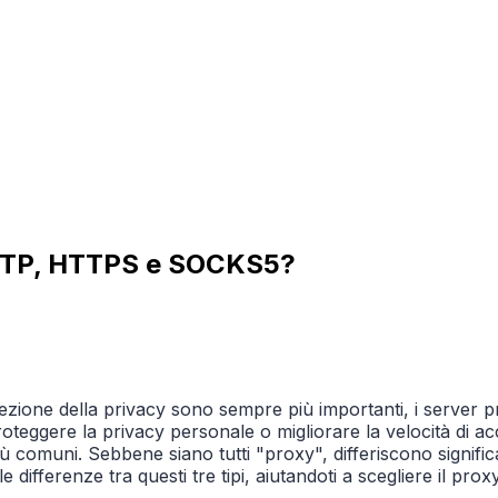
 HTTP, HTTPS e SOCKS5?
tezione della privacy sono sempre più importanti, i server pr
proteggere la privacy personale o migliorare la velocità di a
 comuni. Sebbene siano tutti "proxy", differiscono significa
e differenze tra questi tre tipi, aiutandoti a scegliere il prox