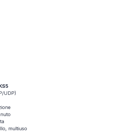
KS5
TCP/UDP)
zione
enuto
ta
lo, multiuso