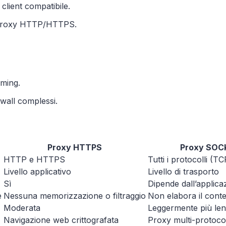
client compatibile.
ai proxy HTTP/HTTPS.
ming.
ewall complessi.
Proxy HTTPS
Proxy SOC
HTTP e HTTPS
Tutti i protocolli (
Livello applicativo
Livello di trasporto
Sì
Dipende dall’applica
e
Nessuna memorizzazione o filtraggio
Non elabora il cont
Moderata
Leggermente più len
Navigazione web crittografata
Proxy multi-protocol