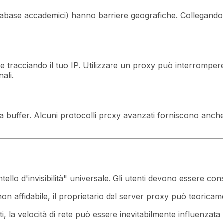
atabase accademici) hanno barriere geografiche. Collegandot
te tracciando il tuo IP. Utilizzare un proxy può interrompere
ali.
buffer. Alcuni protocolli proxy avanzati forniscono anche fu
lo d'invisibilità" universale. Gli utenti devono essere consa
non affidabile, il proprietario del server proxy può teoricamen
i, la velocità di rete può essere inevitabilmente influenzata 