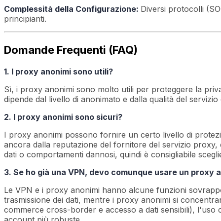
Complessità della Configurazione:
Diversi protocolli (
principianti.
Domande Frequenti (FAQ)
1. I proxy anonimi sono utili?
Sì, i proxy anonimi sono molto utili per proteggere la priva
dipende dal livello di anonimato e dalla qualità del servizi
2. I proxy anonimi sono sicuri?
I proxy anonimi possono fornire un certo livello di protez
ancora dalla reputazione del fornitore del servizio proxy, da
dati o comportamenti dannosi, quindi è consigliabile sceglie
3. Se ho già una VPN, devo comunque usare un proxy 
Le VPN e i proxy anonimi hanno alcune funzioni sovrappost
trasmissione dei dati, mentre i proxy anonimi si concentra
commerce cross-border e accesso a dati sensibili), l'uso 
account più robuste.