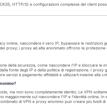
SOCKS5, HTTP/S) e configurazioni complesse del client pos
cy online, nascondere il vero IP, bypassare le restrizioni ge
o del proxy; i proxy ad alta anonimato offrono la protezione d
ione della sicurezza, come nascondere l'IP e bloccare le inf
lla fonte degli IP e dalla politica di registrazione. I proxy g
re servizi a pagamento affidabili e utilizzarli insieme alla c
anonimo?
e, ma non sono completamente identici. Le VPN solitamente 
no maggiormente sul nascondere l'IP e l'identità online. In 
combinato di VPN e proxy anonimo può creare più livelli di 