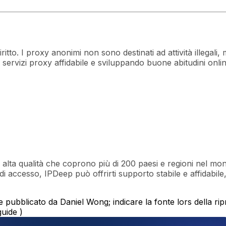
to. I proxy anonimi non sono destinati ad attività illegali, m
 servizi proxy affidabile e sviluppando buone abitudini onl
P di alta qualità che coprono più di 200 paesi e regioni nel mo
 di accesso, IPDeep può offrirti supporto stabile e affidabile
e pubblicato da Daniel Wong; indicare la fonte lors della rip
uide )