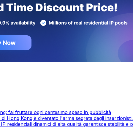
ng: fai fruttare ogni centesimo speso in pubblicità
co di Hong Kong è diventato l'arma segreta degli inserzionist
residenziali dinamici di alta qualità garantisce stabilità e p