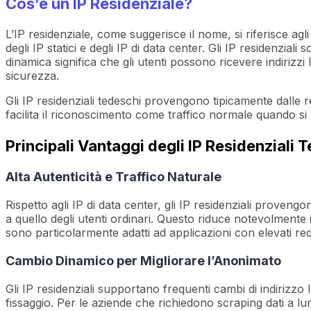
Cos’è un IP Residenziale?
L’IP residenziale, come suggerisce il nome, si riferisce agli
degli IP statici e degli IP di data center. Gli IP residenziali
dinamica significa che gli utenti possono ricevere indirizz
sicurezza.
Gli IP residenziali tedeschi provengono tipicamente dalle re
facilita il riconoscimento come traffico normale quando si ac
Principali Vantaggi degli IP Residenziali 
Alta Autenticità e Traffico Naturale
Rispetto agli IP di data center, gli IP residenziali proveng
a quello degli utenti ordinari. Questo riduce notevolmente il r
sono particolarmente adatti ad applicazioni con elevati requi
Cambio Dinamico per Migliorare l’Anonimato
Gli IP residenziali supportano frequenti cambi di indirizzo I
fissaggio. Per le aziende che richiedono scraping dati a lu