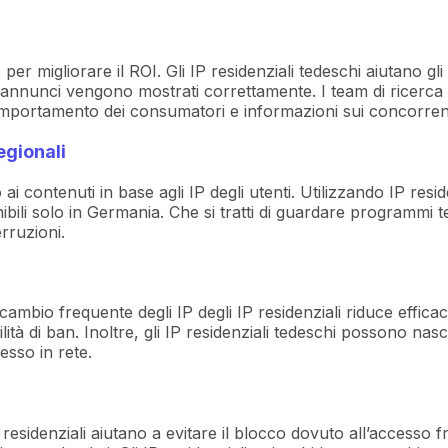
r migliorare il ROI. Gli IP residenziali tedeschi aiutano gli 
gli annunci vengono mostrati correttamente. I team di ricerca
 comportamento dei consumatori e informazioni sui concorren
egionali
 ai contenuti in base agli IP degli utenti. Utilizzando IP res
ibili solo in Germania. Che si tratti di guardare programmi tele
rruzioni.
mbio frequente degli IP degli IP residenziali riduce efficace
tà di ban. Inoltre, gli IP residenziali tedeschi possono nas
esso in rete.
P residenziali aiutano a evitare il blocco dovuto all’accesso