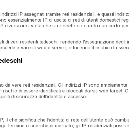
 indirizzi IP assegnati tramite reti residenziali, e questi ind
 sono essenzialmente IP di uscita di reti di utenti domestici reg
i IP diversi ogni volta che si connettono o entro un certo pe
ti di veri residenti tedeschi, rendendo l’assegnazione degli i
cede a vari siti web e servizi, riducendo il rischio di essere 
Tedeschi
ono da vere reti residenziali. Gli indirizzi IP sono ampiament
ischio di essere identificati e bloccati dai siti web target. Gr
siti di sicurezza dell’identità e accesso.
P, il che significa che l’identità di rete dell’utente può camb
ngo termine o ricerche di mercato, gli IP residenziali posso