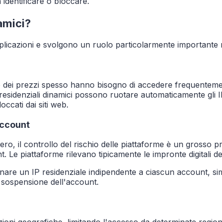
 identificare o bloccare.
namici?
licazioni e svolgono un ruolo particolarmente importante n
gio dei prezzi spesso hanno bisogno di accedere frequentemen
 residenziali dinamici possono ruotare automaticamente gli 
loccati dai siti web.
account
ero, il controllo del rischio delle piattaforme è un grosso
iattaforme rilevano tipicamente le impronte digitali dei disp
gnare un IP residenziale indipendente a ciascun account, s
e sospensione dell'account.
ioni geografiche, limitando l'accesso da determinate region