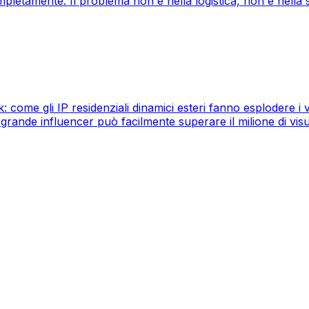
ompletamente. Il problema non è nella logistica, non è nella s
ok: come gli IP residenziali dinamici esteri fanno esplodere i
rande influencer può facilmente superare il milione di visua