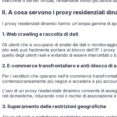
macchine o server virtuali, rendendole molto più difficili da
II. A cosa servono i proxy residenziali di
I proxy residenziali dinamici hanno un'ampia gamma di app
1. Web crawling e raccolta di dati
Gli utenti che si occupano di analisi dei dati o monitorag
sito web può facilmente portare al blocco dell'IP. I proxy
quello degli utenti reali e evitando di essere intercettati o b
2. E-commerce transfrontaliero e anti-blocco di 
Per i venditori che operano nell'e-commerce transfrontali
contemporaneamente più negozi e accedere a più account. Le p
L'uso di un proxy residenziale dinamico consente di asse
reti domestiche, riducendo così il rischio di associazione 
3. Superamento delle restrizioni geografiche
Alcuni siti web o piattaforme mediatiche impongono restriz