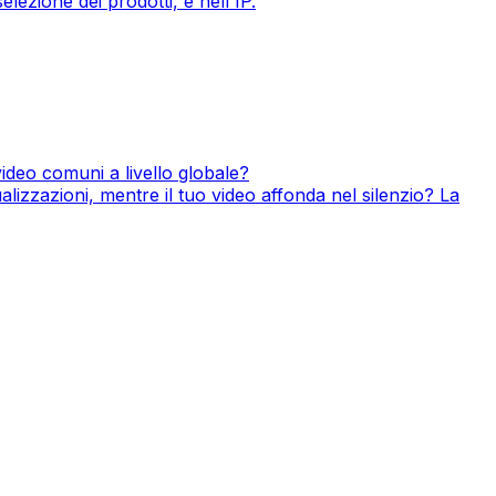
elezione dei prodotti, è nell'IP.
 video comuni a livello globale?
lizzazioni, mentre il tuo video affonda nel silenzio? La