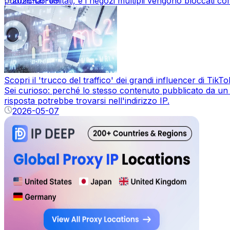
pubblicitari limitati, e i negozi multipli vengono bloccati c
2026-05-09
Scopri il 'trucco del traffico' dei grandi influencer di TikT
Sei curioso: perché lo stesso contenuto pubblicato da un g
risposta potrebbe trovarsi nell'indirizzo IP.
2026-05-07