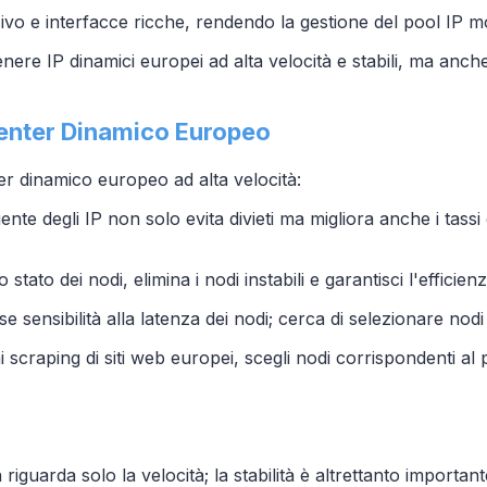
sivo e interfacce ricche, rendendo la gestione del pool IP 
tenere IP dinamici europei ad alta velocità e stabili, ma an
 Center Dinamico Europeo
nter dinamico europeo ad alta velocità:
te degli IP non solo evita divieti ma migliora anche i tass
 stato dei nodi, elimina i nodi instabili e garantisci l'effici
se sensibilità alla latenza dei nodi; cerca di selezionare nod
 scraping di siti web europei, scegli nodi corrispondenti al p
riguarda solo la velocità; la stabilità è altrettanto import