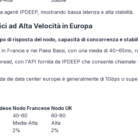
a-Alta
Stabile
i da agenti IPDEEP, mostrando bassa latenza e alta stabilità.
ici ad Alta Velocità in Europa
o di risposta del nodo, capacità di concorrenza e stabil
no in Francia e nei Paesi Bassi, con una media di 40~65ms, r
hread, con l'API fornita da IPDEEP che consente chiamate si
nda dei data center europei è generalmente di 1Gbps o super
dese
Nodo Francese
Nodo UK
40-60
60-80
Media-Alta
Alta
2%
2%