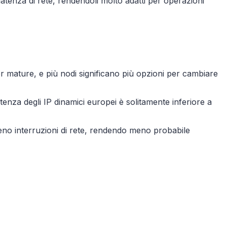
latenza di rete, rendendoli molto adatti per operazioni
er mature, e più nodi significano più opzioni per cambiare
atenza degli IP dinamici europei è solitamente inferiore a
meno interruzioni di rete, rendendo meno probabile