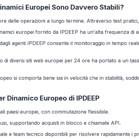
 Dinamici Europei Sono Davvero Stabili?
uore delle operazioni a lungo termine. Attraverso test pratic
 dinamici europei fornito da IPDEEP ha un'alta frequenza di agg
to dagli agenti IPDEEP consente il monitoraggio in tempo rea
o di diversi siti web europei per 24 ore ha portato a un tas
uropeo si comporta bene sia in velocità che in stabilità, sod
nter Dinamico Europeo di IPDEEP
pali paesi europei, con commutazione flessibile.
si, supportando acquisti in blocco e chiamate API.
onale e team tecnico disponibili per risolvere rapidamente i p