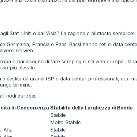
azie alla vasta distribuzione dei nodi europei e alla bassa 
li Stati Uniti o dall'Asia? La ragione è piuttosto semplice:
come Germania, Francia e Paesi Bassi hanno reti di data cent
iversi siti web.
Europa o hai bisogno di fare scraping di siti web europei, la l
esso più elevate.
i è gestita da grandi ISP o data center professionali, con 
lungo termine.
pali nodi europei:
cità di Concorrenza
Stabilità della Larghezza di Banda
Stabile
Molto Stabile
a-Alta
Stabile