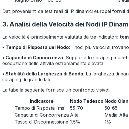
Regno Unito
60-80
Medi
Dati provenienti da test reali di IP dinamici europei fornit
3. Analisi della Velocità dei Nodi IP Dinam
La velocità è principalmente valutata da tre indicatori:
temp
• Tempo di Risposta del Nodo
: I nodi più veloci si trova
• Capacità di Concorrenza
: Supporta lo scraping multi-t
esecuzione delle attività estremamente elevata.
• Stabilità della Larghezza di Banda
: La larghezza di ba
scraping di grandi dati.
La tabella seguente fornisce un confronto visivo:
Indicatore
Nodo Tedesco
Nodo Olan
Tempo di Risposta (ms)
55-70
50-65
Capacità di Concorrenza
Alta
Media-Alta
Tasso di Disconnessione
1.5%
1%