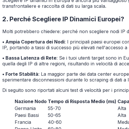
Scegliere IP dinamici in Europa è ancora più vantaggioso gr
transfrontaliere e raccolta di dati su larga scala.
2. Perché Scegliere IP Dinamici Europei?
Molti potrebbero chiedere: perché non scegliere nodi IP dag
• Ampia Copertura dei Nodi
: I principali paesi europei 
IP, portando a tassi di successo più elevati nell'accesso a d
• Bassa Latenza di Rete
: Se i tuoi utenti target sono in 
quella degli IP di altre regioni, risultando in velocità di acc
• Forte Stabilità
: La maggior parte dei data center europe
sperimentare disconnessioni durante lo scraping di dati a 
Di seguito sono riportati alcuni test di velocità per i princi
Nazione Nodo
Tempo di Risposta Medio (ms)
Capa
Germania
55-70
Alta
Paesi Bassi
50-65
Alta
Francia
40-60
Medi