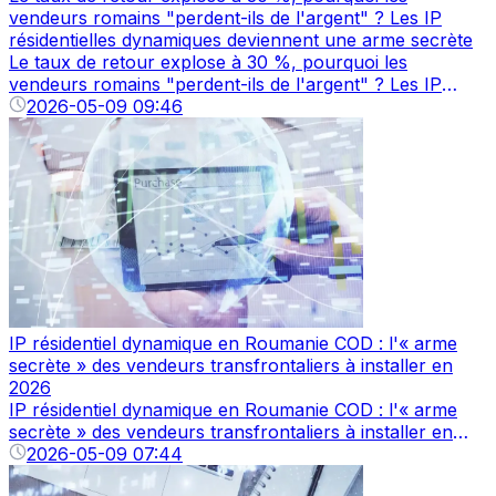
vendeurs romains "perdent-ils de l'argent" ? Les IP
résidentielles dynamiques deviennent une arme secrète
Le taux de retour explose à 30 %, pourquoi les
vendeurs romains "perdent-ils de l'argent" ? Les IP
résidentielles dynamiques deviennent une arme secrète
2026-05-09 09:46
—— Lorsque le coût des retours engloutit les bénéfices,
le commerce électronique transfrontalier romain
traverse une épreuve silencieuse.
IP résidentiel dynamique en Roumanie COD : l'« arme
secrète » des vendeurs transfrontaliers à installer en
2026
IP résidentiel dynamique en Roumanie COD : l'« arme
secrète » des vendeurs transfrontaliers à installer en
2026 69 % des consommateurs roumains ne
2026-05-09 07:44
reconnaissent que le paiement à la livraison, le marché