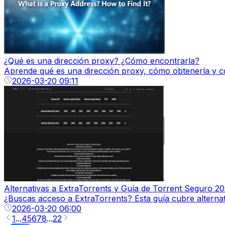
¿Qué es una dirección proxy? ¿Cómo encontrarla?
Aprende qué es una dirección proxy, cómo obtenerla y conf
2026-03-20 09:11
Alternativas a ExtraTorrents y Guía de Torrent Seguro 2
¿Buscas acceso a ExtraTorrents? Esta guía cubre alterna
2026-03-20 06:00
1
...
4
5
6
7
8
...
22