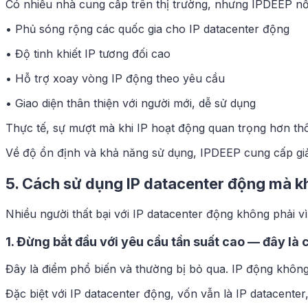
Có nhiều nhà cung cấp trên thị trường, nhưng IPDEEP nổi 
• Phủ sóng rộng các quốc gia cho IP datacenter động
• Độ tinh khiết IP tương đối cao
• Hỗ trợ xoay vòng IP động theo yêu cầu
• Giao diện thân thiện với người mới, dễ sử dụng
Thực tế, sự mượt mà khi IP hoạt động quan trọng hơn thô
Về độ ổn định và khả năng sử dụng, IPDEEP cung cấp giả
5. Cách sử dụng IP datacenter động mà kh
Nhiều người thất bại với IP datacenter động không phải vì
1. Đừng bắt đầu với yêu cầu tần suất cao — đây là
Đây là điểm phổ biến và thường bị bỏ qua. IP động không
Đặc biệt với IP datacenter động, vốn vẫn là IP datacenter