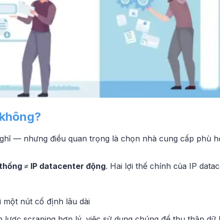
 không?
nghĩ — nhưng điều quan trọng là chọn nhà cung cấp phù h
 thống ≠ IP datacenter động
. Hai lợi thế chính của IP data
 một nút cố định lâu dài
 lược scraping hợp lý, việc sử dụng chúng để thu thập dữ l