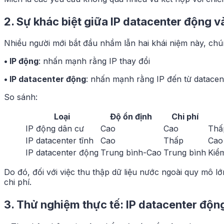
2. Sự khác biệt giữa IP datacenter động 
Nhiều người mới bắt đầu nhầm lẫn hai khái niệm này, chú
• IP động
: nhấn mạnh rằng IP thay đổi
• IP datacenter động
: nhấn mạnh rằng IP đến từ datace
So sánh:
Loại
Độ ổn định
Chi phí
IP động dân cư
Cao
Cao
Thấ
IP datacenter tĩnh
Cao
Thấp
Cao
IP datacenter động
Trung bình-Cao
Trung bình
Kiể
Do đó, đối với việc thu thập dữ liệu nước ngoài quy mô lớn
chi phí.
3. Thử nghiệm thực tế: IP datacenter động