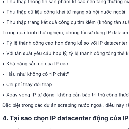
• Thu thập thông tin sản phẩm từ các nền tảng thương mạ
• Thu thập dữ liệu công khai từ mạng xã hội nước ngoài
• Thu thập trang kết quả công cụ tìm kiếm (không tần su
Trong quá trình thử nghiệm, chúng tôi sử dụng IP datace
• Tỷ lệ thành công cao hơn đáng kể so với IP datacenter
• Với tần suất yêu cầu hợp lý, tỷ lệ thành công tổng th
• Khả năng sẵn có của IP cao
• Hầu như không có “IP chết”
• Chi phí thay đổi thấp
• Xoay vòng IP tự động, không cần bảo trì thủ công thư
Đặc biệt trong các dự án scraping nước ngoài, điều này rất 
4. Tại sao chọn IP datacenter động của I