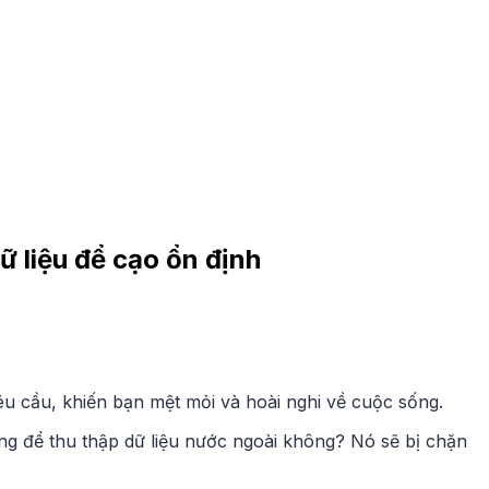
ữ liệu để cạo ổn định
 yêu cầu, khiến bạn mệt mỏi và hoài nghi về cuộc sống.
động để thu thập dữ liệu nước ngoài không? Nó sẽ bị chặn