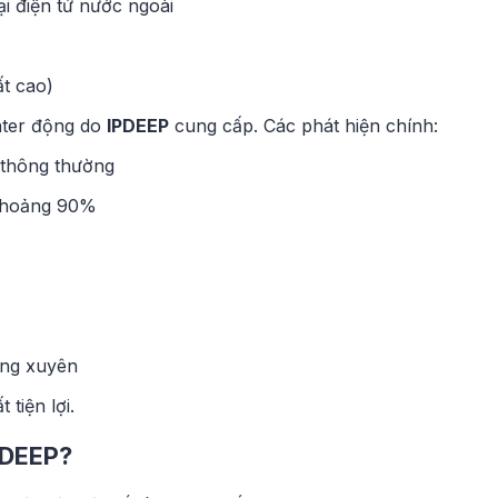
i điện tử nước ngoài
ất cao)
nter động do
IPDEEP
cung cấp. Các phát hiện chính:
 thông thường
ể khoảng 90%
ờng xuyên
tiện lợi.
PDEEP?