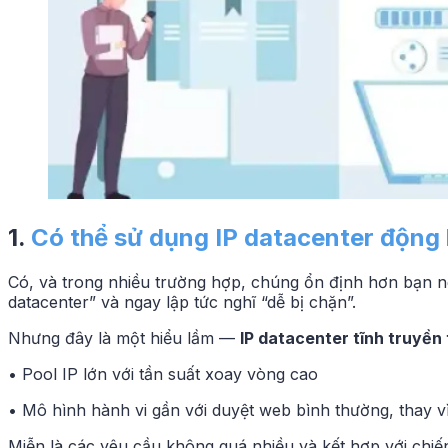
1.
Có thể sử dụng IP datacenter động
Có, và trong nhiều trường hợp, chúng ổn định hơn bạn 
datacenter” và ngay lập tức nghĩ “dễ bị chặn”.
Nhưng đây là một hiểu lầm —
IP datacenter tĩnh truyền
• Pool IP lớn với tần suất xoay vòng cao
• Mô hình hành vi gần với duyệt web bình thường, thay vì
Miễn là các yêu cầu không quá nhiều và kết hợp với chiến