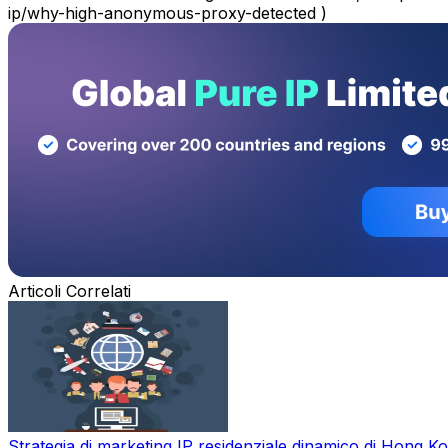
ip/why-high-anonymous-proxy-detected )
Articoli Correlati
Strategia di marketing IP residenziale dinamico di Hong Ko