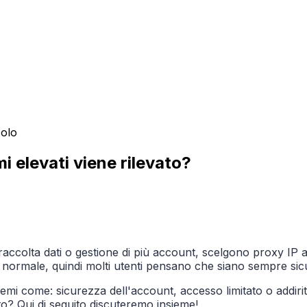
colo
i elevati viene rilevato?
 raccolta dati o gestione di più account, scelgono proxy IP an
ormale, quindi molti utenti pensano che siano sempre sicuri
mi come: sicurezza dell'account, accesso limitato o addirittu
to? Qui di seguito discuteremo insieme!