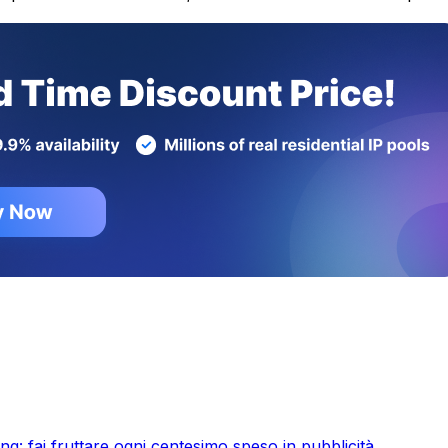
ng: fai fruttare ogni centesimo speso in pubblicità