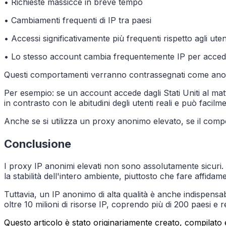
• Richieste massicce in breve tempo
• Cambiamenti frequenti di IP tra paesi
• Accessi significativamente più frequenti rispetto agli uten
• Lo stesso account cambia frequentemente IP per acce
Questi comportamenti verranno contrassegnati come anom
Per esempio: se un account accede dagli Stati Uniti al m
in contrasto con le abitudini degli utenti reali e può facilm
Anche se si utilizza un proxy anonimo elevato, se il co
Conclusione
I proxy IP anonimi elevati non sono assolutamente sicuri. L
la stabilità dell'intero ambiente, piuttosto che fare affidam
Tuttavia, un IP anonimo di alta qualità è anche indispensa
oltre 10 milioni di risorse IP, coprendo più di 200 paesi e re
Questo articolo è stato originariamente creato, compilato e