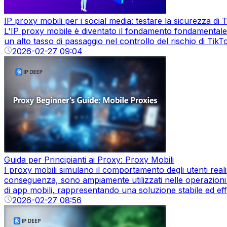
IP proxy mobili per i social media: testare la sicurezza d
L'IP proxy mobile è diventato il fondamento fondamentale d
un alto tasso di passaggio nel controllo del rischio di Tik
2026-02-27 09:04
Guida per Principianti ai Proxy: Proxy Mobili
I proxy mobili simulano il comportamento degli utenti reali
conseguenza, sono ampiamente utilizzati nelle operazioni su
di app mobili, rappresentando una soluzione stabile ed effi
2026-02-27 08:56