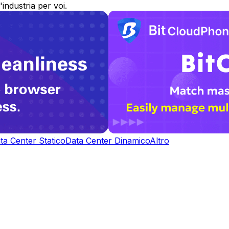
industria per voi.
ta Center Statico
Data Center Dinamico
Altro