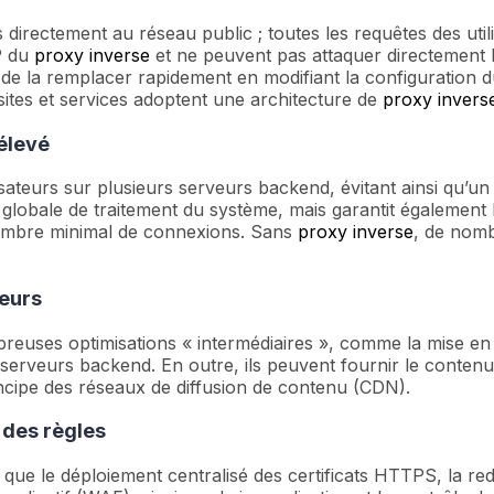
irectement au réseau public ; toutes les requêtes des util
IP du
proxy inverse
et ne peuvent pas attaquer directement l
e de la remplacer rapidement en modifiant la configuration 
ites et services adoptent une architecture de
proxy invers
 élevé
lisateurs sur plusieurs serveurs backend, évitant ainsi qu’
lobale de traitement du système, mais garantit également la 
 nombre minimal de connexions. Sans
proxy inverse
, de nomb
veurs
euses optimisations « intermédiaires », comme la mise en 
 serveurs backend. En outre, ils peuvent fournir le contenu
principe des réseaux de diffusion de contenu (CDN).
 des règles
s que le déploiement centralisé des certificats HTTPS, la 