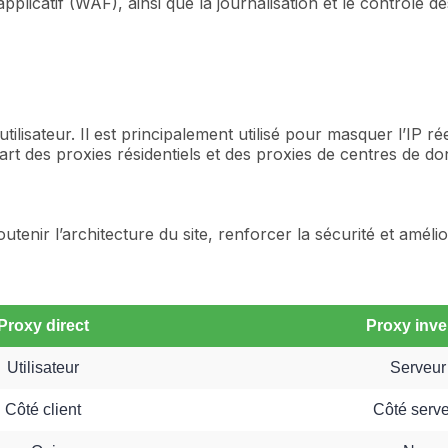
applicatif (WAF), ainsi que la journalisation et le contrôle d
isateur. Il est principalement utilisé pour masquer l’IP réel
t des proxies résidentiels et des proxies de centres de don
 soutenir l’architecture du site, renforcer la sécurité et amé
Proxy direct
Proxy inve
Utilisateur
Serveur
Côté client
Côté serv