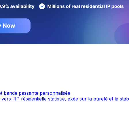
 et bande passante personnalisée
 l'IP résidentielle statique, axée sur la pureté et la stabil