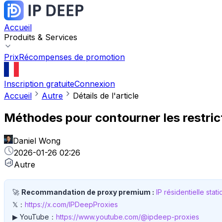
Accueil
Produits & Services
Prix
Récompenses de promotion
Inscription gratuite
Connexion
Accueil
Autre
Détails de l'article
Méthodes pour contourner les restri
Daniel Wong
2026-01-26 02:26
Autre
🚀
Recommandation de proxy premium :
IP résidentielle stat
𝕏：
https://x.com/IPDeepProxies
▶ YouTube：
https://www.youtube.com/@ipdeep-proxies