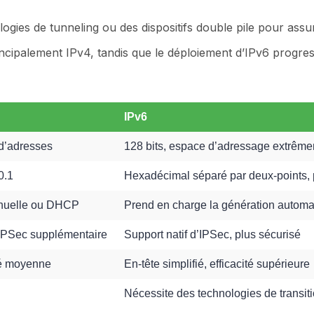
gies de tunneling ou des dispositifs double pile pour assure
incipalement IPv4, tandis que le déploiement d’IPv6 progre
IPv6
 d’adresses
128 bits, espace d’adressage extrême
0.1
Hexadécimal séparé par deux-points, p
anuelle ou DHCP
Prend en charge la génération autom
 IPSec supplémentaire
Support natif d’IPSec, plus sécurisé
té moyenne
En-tête simplifié, efficacité supérieure
Nécessite des technologies de transit