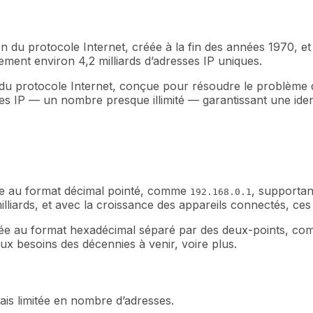
n du protocole Internet, créée à la fin des années 1970, et es
uement environ 4,2 milliards d’adresses IP uniques.
 du protocole Internet, conçue pour résoudre le problème de
es IP — un nombre presque illimité — garantissant une ident
ée au format décimal pointé, comme
, supportant
192.168.0.1
 milliards, et avec la croissance des appareils connectés, c
tée au format hexadécimal séparé par des deux-points, c
x besoins des décennies à venir, voire plus.
 mais limitée en nombre d’adresses.