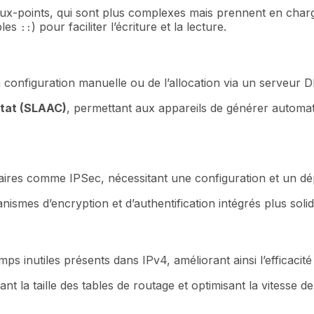
eux-points, qui sont plus complexes mais prennent en charg
bles
) pour faciliter l’écriture et la lecture.
::
 configuration manuelle ou de l’allocation via un serveur 
état (SLAAC)
, permettant aux appareils de générer automati
aires comme IPSec, nécessitant une configuration et un dé
smes d’encryption et d’authentification intégrés plus soli
mps inutiles présents dans IPv4, améliorant ainsi l’efficacit
t la taille des tables de routage et optimisant la vitesse de