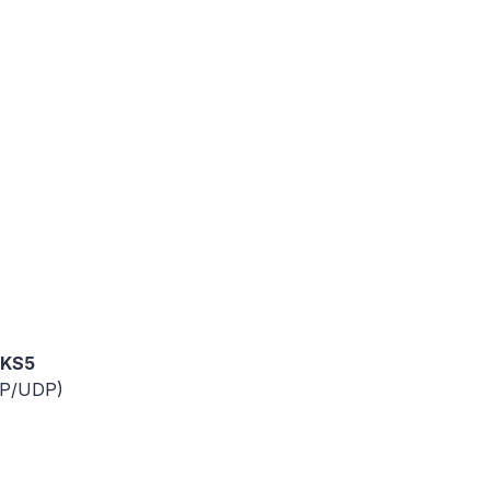
CKS5
CP/UDP)