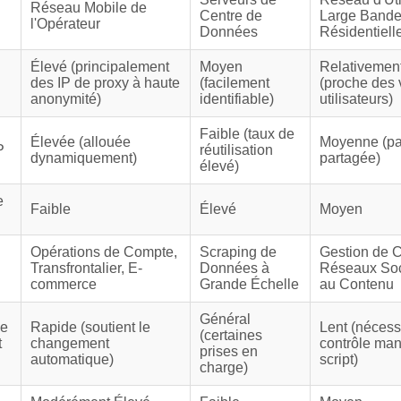
Réseau Mobile de
Centre de
Large Band
l'Opérateur
Données
Résidentiell
Élevé (principalement
Moyen
Relativemen
des IP de proxy à haute
(facilement
(proche des 
anonymité)
identifiable)
utilisateurs)
Faible (taux de
Élevée (allouée
Moyenne (pa
P
réutilisation
dynamiquement)
partagée)
élevé)
e
Faible
Élevé
Moyen
Opérations de Compte,
Scraping de
Gestion de 
Transfrontalier, E-
Données à
Réseaux Soc
commerce
Grande Échelle
au Contenu
Général
de
Rapide (soutient le
Lent (nécess
(certaines
t
changement
contrôle man
prises en
automatique)
script)
charge)