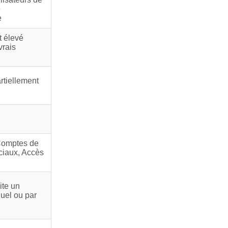
e
e
t élevé
vrais
rtiellement
Comptes de
iaux, Accès
ite un
uel ou par