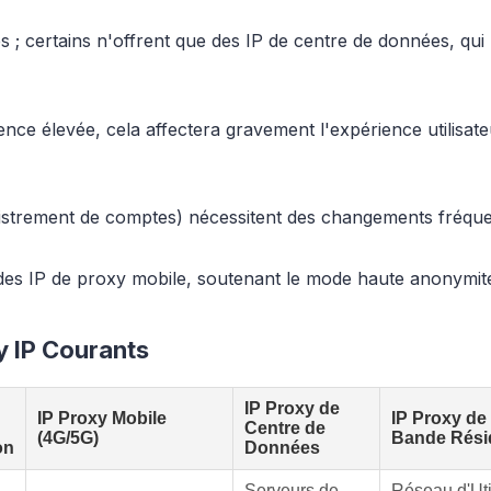
es ; certains n'offrent que des IP de centre de données, q
ce élevée, cela affectera gravement l'expérience utilisate
strement de comptes) nécessitent des changements fréquen
 IP de proxy mobile, soutenant le mode haute anonymité, 
y IP Courants
IP Proxy de
IP Proxy Mobile
IP Proxy de
Centre de
(4G/5G)
Bande Résid
on
Données
Serveurs de
Réseau d'Uti