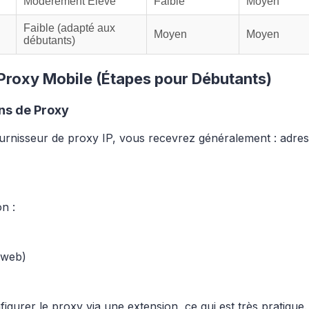
Modérément Élevé
Faible
Moyen
Faible (adapté aux
Moyen
Moyen
débutants)
P Proxy Mobile (Étapes pour Débutants)
ons de Proxy
urnisseur de proxy IP, vous recevrez généralement : adres
n :
 web)
rer le proxy via une extension, ce qui est très pratique.