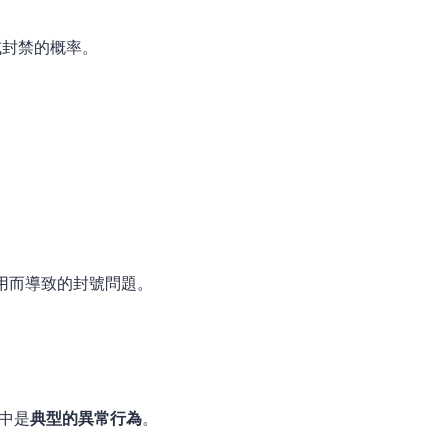
或封禁的概率。
濫用而導致的封號問題。
中是
典型的異常行為
。