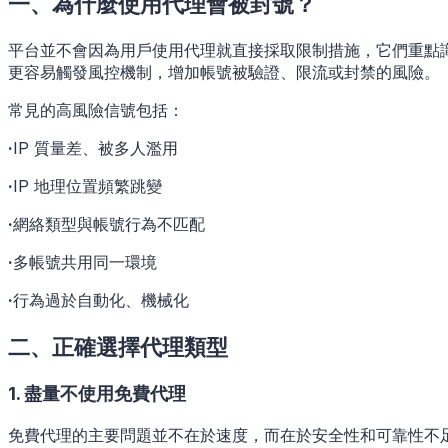
一、為什麼使用代理會被封號？
平台並不會因為用戶使用代理就直接採取限制措施，它們重點
更容易觸發風控機制，增加帳號被驗證、限流或封禁的風險。
常見的高風險信號包括：
·
IP 質量差、被多人濫用
·
IP 地理位置頻繁跳變
·
網絡類型與帳號行為不匹配
·
多帳號共用同一環境
·
行為過於自動化、機械化
二、正確選擇代理類型
1. 盡量不使用免費代理
免費代理的主要問題並不在於速度，而在於安全性和可靠性不足