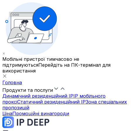
Мобільні пристрої тимчасово не
підтримуються
Перейдіть на ПК-термінал для
використання
Головна
Продукти та послуги
Динамічний резиденційний IP
IP мобільного
проксі
Статичний резиденційний IP
Зона спеціальних
пропозицій
Ціна
Промоційні винагороди