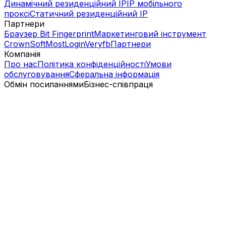
Динамічний резиденційний IP
IP мобільного
проксі
Статичний резиденційний IP
Партнери
Браузер Bit Fingerprint
Маркетинговий інструмент
CrownSoft
MostLogin
Veryfb
Партнери
Компанія
Про нас
Політика конфіденційності
Умови
обслуговування
Сферальна інформація
Обмін посиланнями
Бізнес-співпраця