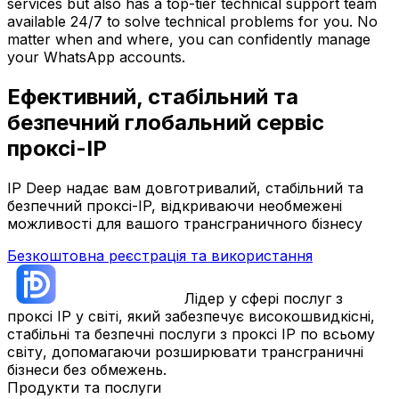
services but also has a top-tier technical support team
available 24/7 to solve technical problems for you. No
matter when and where, you can confidently manage
your WhatsApp accounts.
Ефективний, стабільний та
безпечний глобальний сервіс
проксі-IP
IP Deep надає вам довготривалий, стабільний та
безпечний проксі-IP, відкриваючи необмежені
можливості для вашого трансграничного бізнесу
Безкоштовна реєстрація та використання
Лідер у сфері послуг з
проксі IP у світі, який забезпечує високошвидкісні,
стабільні та безпечні послуги з проксі IP по всьому
світу, допомагаючи розширювати трансграничні
бізнеси без обмежень.
Продукти та послуги