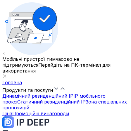
Мобільні пристрої тимчасово не
підтримуються
Перейдіть на ПК-термінал для
використання
Головна
Продукти та послуги
Динамічний резиденційний IP
IP мобільного
проксі
Статичний резиденційний IP
Зона спеціальних
пропозицій
Ціна
Промоційні винагороди