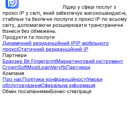
Лідер у сфері послуг з
проксі IP у світі, який забезпечує високошвидкісні,
стабільні та безпечні послуги з проксі IP по всьому
світу, допомагаючи розширювати трансграничні
бізнеси без обмежень.
Продукти та послуги
Динамічний резиденційний IP
IP мобільного
проксі
Статичний резиденційний IP
Партнери
Браузер Bit Fingerprint
Маркетинговий інструмент
CrownSoft
MostLogin
Veryfb
Партнери
Компанія
Про нас
Політика конфіденційності
Умови
обслуговування
Сферальна інформація
Обмін посиланнями
Бізнес-співпраця