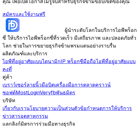
คุณ เพื่อเปิดโอกาสไม่รู้จบสำหรับธุรกิจข้ามขอบเขตของคุณ
สมัครและใช้งานฟรี
ผู้นำระดับโลกในบริการไอพีพร็อก
ซี่ ให้บริการไอพีพร็อกซี่ที่รวดเร็ว มีเสถียรภาพ และปลอดภัยทั่ว
โลก ช่วยในการขยายธุรกิจข้ามพรมแดนอย่างราบรื่น
ผลิตภัณฑ์และบริการ
ไอพีที่อยู่อาศัยแบบไดนามิก
IP พร็อกซีมือถือ
ไอพีที่อยู่อาศัยแบบ
คงที่
คู่ค้า
เบราว์เซอร์ลายนิ้วมือบิต
เครื่องมือการตลาดคราวน์
ซอฟต์
MostLogin
Veryfb
พันธมิตร
บริษัท
เกี่ยวกับเรา
นโยบายความเป็นส่วนตัว
ข้อกำหนดการให้บริการ
ข่าวสารอุตสาหกรรม
แลกลิงก์มิตร
การร่วมมือทางธุรกิจ