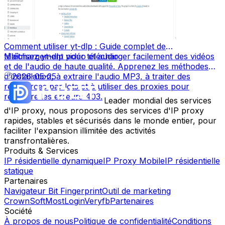
Comment utiliser yt-dlp : Guide complet de
téléchargement vidéo et audio
Maîtrisez yt-dlp pour télécharger facilement des vidéos
et de l'audio de haute qualité. Apprenez les méthodes
d'installation, à extraire l'audio MP3, à traiter des
2026-05-25
ressources par lots et à utiliser des proxies pour
résoudre les erreurs 403.
Leader mondial des services
d'IP proxy, nous proposons des services d'IP proxy
rapides, stables et sécurisés dans le monde entier, pour
faciliter l'expansion illimitée des activités
transfrontalières.
Produits & Services
IP résidentielle dynamique
IP Proxy Mobile
IP résidentielle
statique
Partenaires
Navigateur Bit Fingerprint
Outil de marketing
CrownSoft
MostLogin
Veryfb
Partenaires
Société
À propos de nous
Politique de confidentialité
Conditions