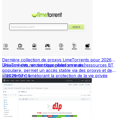
Dernière collection de proxys LimeTorrents pour 2026
(Résumé des miroirs disponibles en mars)
LimeTorrents, en tant que plateforme de ressources BT
populaire, permet un accès stable via des proxys et des
sites miroirs, améliorant la protection de la vie privée
2026-07-14
tout en contournant les restrictions.