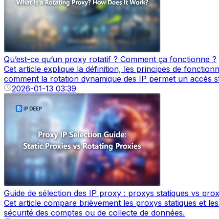
Qu’est-ce qu’un proxy rotatif ? Comment ça fonctionne ?
Cet article explique la définition, les principes de fonctio
comment la rotation dynamique des IP permet un accès st
2026-01-13 03:39
Guide de sélection des IP proxy : proxys statiques vs prox
Cet article compare brièvement les proxys statiques et les
sécurité des comptes ou de collecte de données.