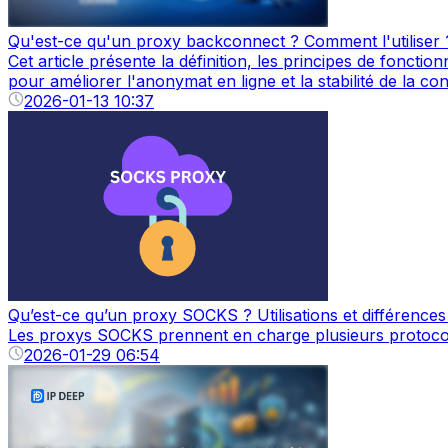
Qu'est-ce qu'un proxy backconnect ? Comment l'utiliser 
Cet article présente la définition, les principes de foncti
pour améliorer l'anonymat en ligne et la stabilité de la co
2026-01-13 10:37
Qu’est-ce qu’un proxy SOCKS ? Utilisations et différenc
Les proxys SOCKS prennent en charge plusieurs protocoles,
2026-01-29 06:54