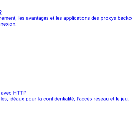
?
onnement, les avantages et les applications des proxys backc
nnexion.
es avec HTTP
 idéaux pour la confidentialité, l’accès réseau et le jeu.