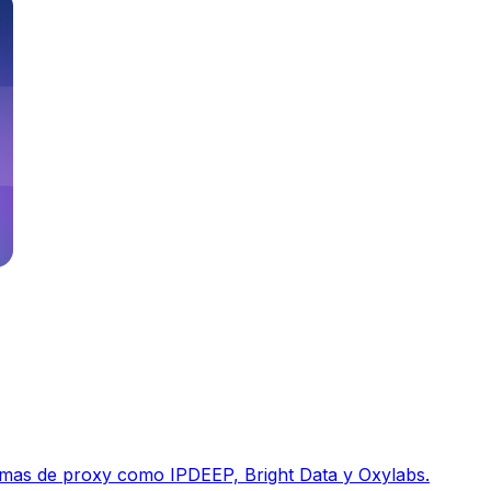
rmas de proxy como IPDEEP, Bright Data y Oxylabs.