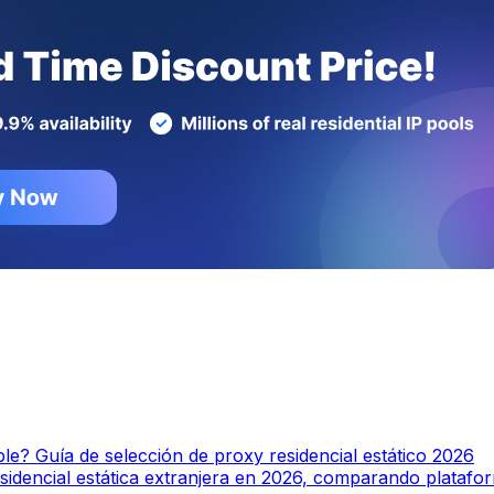
ble? Guía de selección de proxy residencial estático 2026
idencial estática extranjera en 2026, comparando platafo