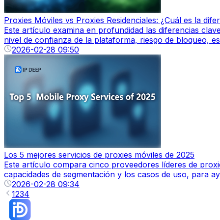
Proxies Móviles vs Proxies Residenciales: ¿Cuál es la dife
Este artículo examina en profundidad las diferencias clav
nivel de confianza de la plataforma, riesgo de bloqueo, es
2026-02-28 09:50
Los 5 mejores servicios de proxies móviles de 2025
Este artículo compara cinco proveedores líderes de proxie
capacidades de segmentación y los casos de uso, para ayu
2026-02-28 09:34
1
2
3
4