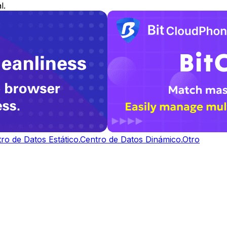
l.
ro de Datos Estático.
Centro de Datos Dinámico.
Otro